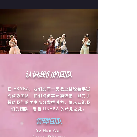
认识我们的团队
在 HKYBA，我们拥有一支敬业且经验丰富
的教练团队，他们对教学充满热情，致力于
帮助我们的学生充分发挥潜力。快来认识我
们的团队，看看 HKYBA 的特别之处。
管理团队
So Hon Wah