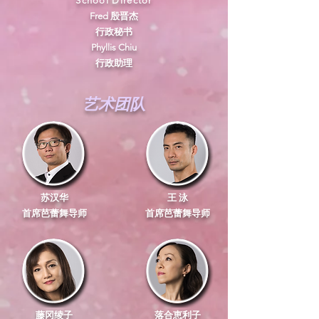
School Director
Fred 殷晋杰
行政秘书
Phyllis Chiu
行政助理
艺术团队
苏汉华
​王 泳
首席芭蕾舞导师
首席芭蕾舞导师
藤冈绫子
落合恵利子