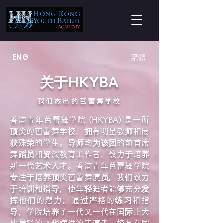
ENG
繁體
HKYBA
关于
我们杰出的芭蕾舞学校
香港青年芭蕾舞学院 (HKYBA) 是一所
顶尖的芭蕾舞学校，拥有明星教师和屡
获殊荣的学生。导师均为该团的前首席
舞蹈员和资深教育工作者，致力于培养
新一代艺术人才。香港青年芭蕾舞学院
专注于培养顶尖芭蕾舞演员。我们致力
于培训和指导，使年轻舞者能够充分发
挥他们的潜力。通过严格的练习和指
导，学院培养了一代又一代在国际上大